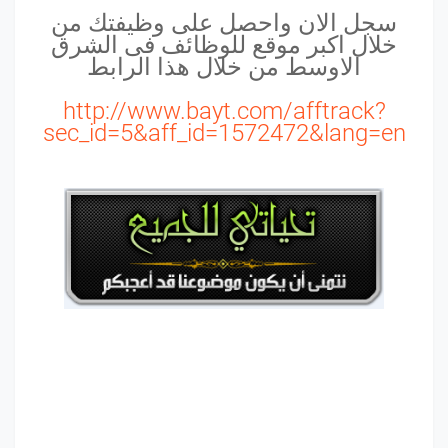
سجل الان واحصل على وظيفتك من
خلال اكبر موقع للوظائف فى الشرق
الاوسط من خلال هذا الرابط
http://www.bayt.com/afftrack?
sec_id=5&aff_id=1572472&lang=en