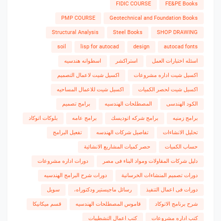
FIDIC COURSE
FE&PE Books
PMP COURSE
Geotechnical and Foundation Books
Structural Analysis
Steel Books
SHOP DRAWING
soil
lisp for autocad
design
autocad fonts
اسئله اختبارات العمل
استراكشر
اسطوانه هندسيه
اكسيل شيت اداره مشروعات
اكسيل شيت لاعمال التصميم
اكسيل شيت لحصر الكميات
اكسيل شيت للاعمال المساحيه
الكود الهندسى
المصطلحات الهندسيه
برامج تصميم
برامج زمنيه
برامج شركه اتوديسك
برامج عامه
بلوكات اتوكاد
تحليل الانشاءات
تفاصيل شركات الهندسه
تفعيل البرامج
حساب الكميات
حصر كميات المشاريع الانشائية
دليل شركات المقاولات ومواد البناء فى مصر
دورات اداره مشروعات
دورات تصميم المنشاءات الخرسانية
دورات شرح البرامج الهندسيه
دورات فى اعمال التنفيذ
رسائل ماجيستير ودكتوراه،
سويل
شرح برنامج الاتوكاد
قاموس المصطلحات الهندسيه
قسم ميكانيكا
كتب اداره مشروعات
كتب اعمال التشطيبات