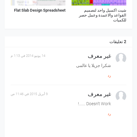
شيت اكسيل واحد لتصميم
Flat Slab Design Spreadsheet
القواعد والاعمدة وعمل حصر
للكميات
2 تعليقات
غير معرف
14 يونيو 2014 في 1:13 م
شكرا جزيلا يا عالمى
رد
غير معرف
9 أبريل 2015 في 11:46 ص
Doesn't Work .......!
رد