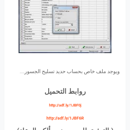
ويوجد ملف خاص بحساب حديد تسليح الجسور....
روابط التحميل
http://adf.ly/1JBF0j
http://adf.ly/1JBF6R