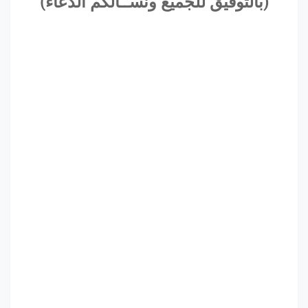
(بالتوفيق للجميع ونســألكم الدعاء)