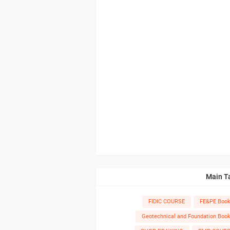
Main T
FIDIC COURSE
FE&PE Boo
Geotechnical and Foundation Boo