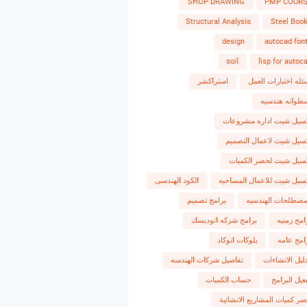
SHOP DRAWING
PMP COUR
Structural Analysis
Steel Boo
design
autocad fon
soil
lisp for autoc
ئله اختبارات العمل
استراكشر
طوانه هندسيه
سيل شيت اداره مشروعات
سيل شيت لاعمال التصميم
سيل شيت لحصر الكميات
سيل شيت للاعمال المساحيه
الكود الهندسى
مصطلحات الهندسيه
برامج تصميم
امج زمنيه
برامج شركه اتوديسك
امج عامه
بلوكات اتوكاد
ليل الانشاءات
تفاصيل شركات الهندسه
عيل البرامج
حساب الكميات
ر كميات المشاريع الانشائية