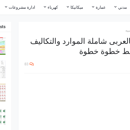
مدني
عمارة
ميكانيكا
كهرباء
ادارة مشروعات
sts
يه
العربى شاملة الموارد والتكاليف
سيط خطوة خطوة
83