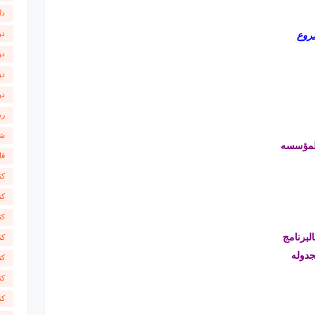
دل
دو
شروع
دو
دو
دو
رس
شر
للمؤسسه
قا
كت
كت
كت
لبرنامج
كت
جدوله
كت
كت
كت