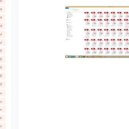
SE
ks
ts
ad
اس
اس
اك
اك
اك
اك
ال
بر
بر
تح
تف
حص