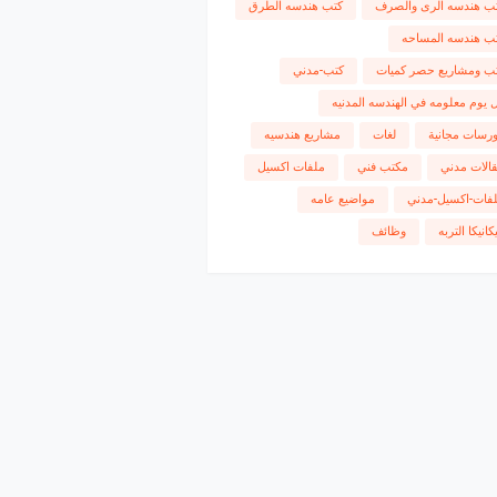
ب هندسه الرى والصرف
كتب هندسه الطرق
ب هندسه المساحه
ب ومشاريع حصر كميات
كتب-مدني
 يوم معلومه في الهندسه المدنيه
رسات مجانية
لغات
مشاريع هندسيه
الات مدني
مكتب فني
ملفات اكسيل
فات-اكسيل-مدني
مواضيع عامه
كانيكا التربه
وظائف