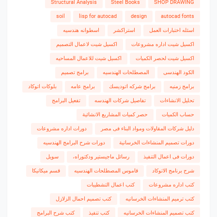
Structural Analysis
Steel Books
SHOP DRAWING
soil
lisp for autocad
design
autocad fonts
اسئله اختبارات العمل
استراكشر
اسطوانه هندسيه
اكسيل شيت اداره مشروعات
اكسيل شيت لاعمال التصميم
اكسيل شيت لحصر الكميات
اكسيل شيت للاعمال المساحيه
الكود الهندسى
المصطلحات الهندسيه
برامج تصميم
برامج زمنيه
برامج شركه اتوديسك
برامج عامه
بلوكات اتوكاد
تحليل الانشاءات
تفاصيل شركات الهندسه
تفعيل البرامج
حساب الكميات
حصر كميات المشاريع الانشائية
دليل شركات المقاولات ومواد البناء فى مصر
دورات اداره مشروعات
دورات تصميم المنشاءات الخرسانية
دورات شرح البرامج الهندسيه
دورات فى اعمال التنفيذ
رسائل ماجيستير ودكتوراه،
سويل
شرح برنامج الاتوكاد
قاموس المصطلحات الهندسيه
قسم ميكانيكا
كتب اداره مشروعات
كتب اعمال التشطيبات
كتب ترميم المنشاءات الخرسانيه
كتب تصميم احمال الزلازل
كتب تصميم المنشاءات الخرسانيه
كتب تنفيذ
كتب شرح البرامج