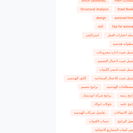
SHOP DRAWING
PMP COUR
Structural Analysis
Steel Boo
design
autocad fon
soil
lisp for autoc
ئله اختبارات العمل
استراكشر
طوانه هندسيه
سيل شيت اداره مشروعات
سيل شيت لاعمال التصميم
سيل شيت لحصر الكميات
سيل شيت للاعمال المساحيه
الكود الهندسى
مصطلحات الهندسيه
برامج تصميم
امج زمنيه
برامج شركه اتوديسك
امج عامه
بلوكات اتوكاد
ليل الانشاءات
تفاصيل شركات الهندسه
عيل البرامج
حساب الكميات
ر كميات المشاريع الانشائية