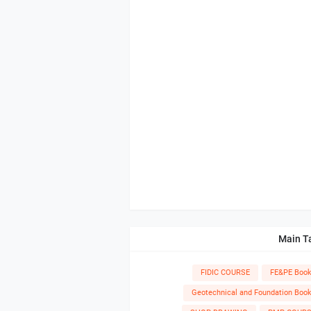
Main T
FIDIC COURSE
FE&PE Boo
Geotechnical and Foundation Boo