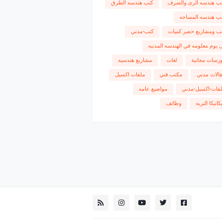
ب هندسه الرى والصرف
كتب هندسه الطرق
ب هندسه المساحه
ب ومشاريع حصر كميات
كتب-مدني
 يوم معلومه في الهندسه المدنيه
رسات مجانية
لغات
مشاريع هندسيه
الات مدني
مكتب فني
ملفات اكسيل
فات-اكسيل-مدني
مواضيع عامه
كانيكا التربه
وظائف