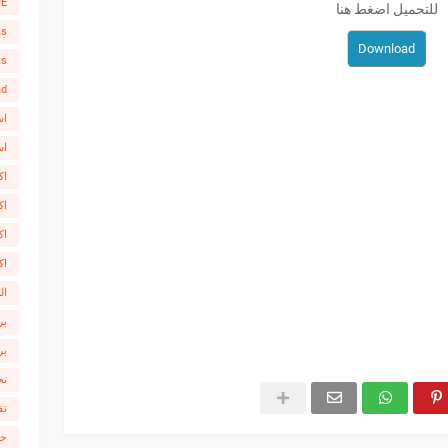
SE
للتحميل اضغط هنا
ks
ts
ad
اس
اس
اك
اك
اك
اك
ال
بر
بر
تح
تف
حص