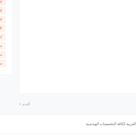
كت
كت
كت
كل
كو
مق
مل
مي
أقدم
 العربية لكافة التخصصات الهندسية