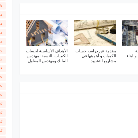
دل
دو
دو
دو
دو
رس
ة
مقدمة عن دراسه حساب
الأهداف الأساسية لحساب
والبناء
الكميات و أهميتها في
الكميات بالنسبة لمهندس
شر
مشاريع التشييد
المالك ومهندس المقاول
قا
كت
كت
كت
كت
كت
كت
كت