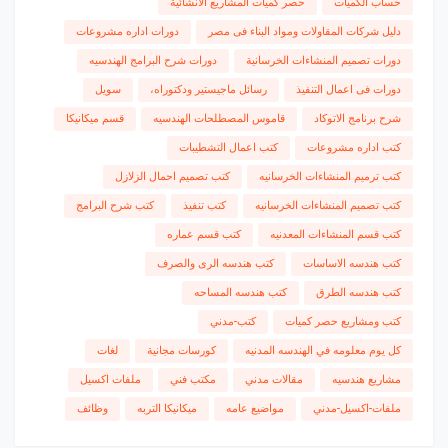
حساب الكميات
حصر كميات المشاريع الانشائية
دليل شركات المقاولات ومواد البناء فى مصر
دورات اداره مشروعات
دورات تصميم المنشاءات الخرسانية
دورات شرح البرامج الهندسيه
دورات فى اعمال التنفيذ
رسائل ماجيستير ودكتوراه،
سويل
شرح برنامج الاتوكاد
قاموس المصطلحات الهندسيه
قسم ميكانيكا
كتب اداره مشروعات
كتب اعمال التشطيبات
كتب ترميم المنشاءات الخرسانيه
كتب تصميم احمال الزلازل
كتب تصميم المنشاءات الخرسانيه
كتب تنفيذ
كتب شرح البرامج
كتب قسم المنشاءات المعدنيه
كتب قسم عماره
كتب هندسه الاساسات
كتب هندسه الرى والصرف
كتب هندسه الطرق
كتب هندسه المساحه
كتب ومشاريع حصر كميات
كتب-مدني
كل يوم معلومه في الهندسه المدنيه
كورسات مجانية
لغات
مشاريع هندسيه
مقالات مدني
مكتب فني
ملفات اكسيل
ملفات-اكسيل-مدني
مواضيع عامه
ميكانيكا التربه
وظائف