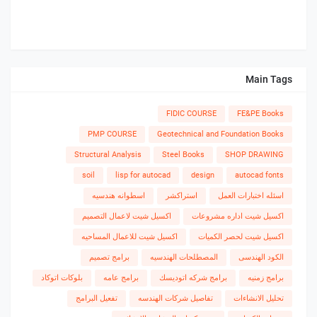
Main Tags
FIDIC COURSE
FE&PE Books
PMP COURSE
Geotechnical and Foundation Books
Structural Analysis
Steel Books
SHOP DRAWING
soil
lisp for autocad
design
autocad fonts
اسئله اختبارات العمل
استراكشر
اسطوانه هندسيه
اكسيل شيت اداره مشروعات
اكسيل شيت لاعمال التصميم
اكسيل شيت لحصر الكميات
اكسيل شيت للاعمال المساحيه
الكود الهندسى
المصطلحات الهندسيه
برامج تصميم
برامج زمنيه
برامج شركه اتوديسك
برامج عامه
بلوكات اتوكاد
تحليل الانشاءات
تفاصيل شركات الهندسه
تفعيل البرامج