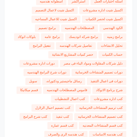
اسئله اختبارات العمل
استراكشر
اسطوانه هندسيه
اكسيل شيت اداره مشروعات
اكسيل شيت لاعمال التصميم
اكسيل شيت لحصر الكميات
اكسيل شيت للاعمال المساحيه
الكود الهندسى
المصطلحات الهندسيه
برامج تصميم
برامج زمنيه
برامج شركه اتوديسك
برامج عامه
بلوكات اتوكاد
تحليل الانشاءات
تفاصيل شركات الهندسه
تفعيل البرامج
حساب الكميات
حصر كميات المشاريع الانشائية
دليل شركات المقاولات ومواد البناء فى مصر
دورات اداره مشروعات
دورات تصميم المنشاءات الخرسانية
دورات شرح البرامج الهندسيه
دورات فى اعمال التنفيذ
رسائل ماجيستير ودكتوراه،
سويل
شرح برنامج الاتوكاد
قاموس المصطلحات الهندسيه
قسم ميكانيكا
كتب اداره مشروعات
كتب اعمال التشطيبات
كتب ترميم المنشاءات الخرسانيه
كتب تصميم احمال الزلازل
كتب تصميم المنشاءات الخرسانيه
كتب تنفيذ
كتب شرح البرامج
كتب قسم المنشاءات المعدنيه
كتب قسم عماره
كتب هندسه الاساسات
كتب هندسه الرى والصرف