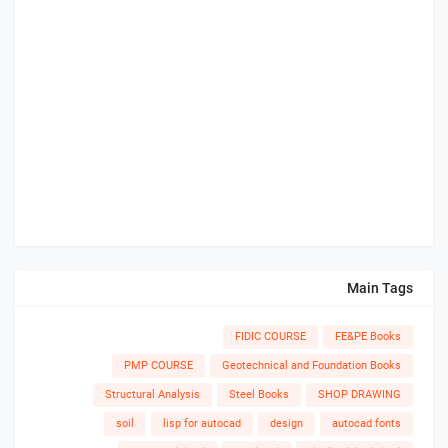
Main Tags
FIDIC COURSE
FE&PE Books
PMP COURSE
Geotechnical and Foundation Books
Structural Analysis
Steel Books
SHOP DRAWING
soil
lisp for autocad
design
autocad fonts