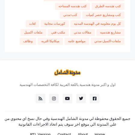
كتب هندسه الطرق
كتب هندسه المساحه
كتب ومشاريع حصر كميات
كتب-مدني
كل يوم معلومه في الهندسه المدنيه
كورسات مجانية
لغات
مشاريع هندسيه
مقالات مدني
مكتب فني
ملفات اكسيل
ملفات-اكسيل-مدني
مواضيع عامه
ميكانيكا التربه
وظائف
اول و اكبر مدونة هندسية باللغة العربية لكافة التخصصات الهندسية
جميع الحقوق محفوظة لي
مدونة الشامل الهندسية
وفي حال نسخ اي محتوي من
علي المدونة الي موقع اخر سوف يتم اتخاذ الاجراءات القانونية
RTL Version
Contact
About
Home