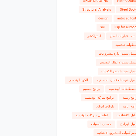
SHOP DRAWING
PMP COUR
Structural Analysis
Steel Boo
design
autocad fon
soil
lisp for autoc
ئله اختبارات العمل
استراكشر
طوانه هندسيه
سيل شيت اداره مشروعات
سيل شيت لاعمال التصميم
سيل شيت لحصر الكميات
سيل شيت للاعمال المساحيه
الكود الهندسى
مصطلحات الهندسيه
برامج تصميم
امج زمنيه
برامج شركه اتوديسك
امج عامه
بلوكات اتوكاد
ليل الانشاءات
تفاصيل شركات الهندسه
عيل البرامج
حساب الكميات
ر كميات المشاريع الانشائية