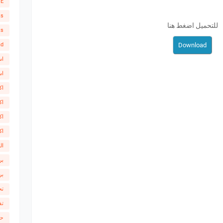
SE
ks
للتحميل اضغط هنا
ts
ad
اس
اس
اك
اك
اك
اك
ال
بر
بر
تح
تف
حص