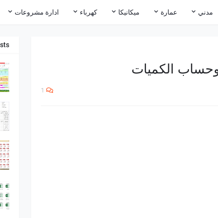
مدني
عمارة
ميكانيكا
كهرباء
ادارة مشروعات
sts
 وحساب الكميات
1