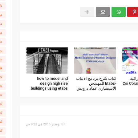
دل
دو
دو
دو
دو
رس
شر
قا
كت
افية
كتاب شرح برنامج الايتاب
how to model and
-Etabs للمهندس
design high rise
كت
الاستشارى عماد درويش
buildings using etabs
كت
كت
كت
كت
27 نوفمبر 2016 في 9:33 ص
كت