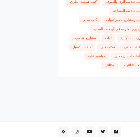
ب هندسه الرى والصرف
كتب هندسه الطرق
ب هندسه المساحه
ب ومشاريع حصر كميات
كتب-مدني
 يوم معلومه في الهندسه المدنيه
رسات مجانية
لغات
مشاريع هندسيه
الات مدني
مكتب فني
ملفات اكسيل
فات-اكسيل-مدني
مواضيع عامه
كانيكا التربه
وظائف