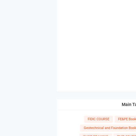
Main T
FIDIC COURSE
FE&PE Boo
Geotechnical and Foundation Boo