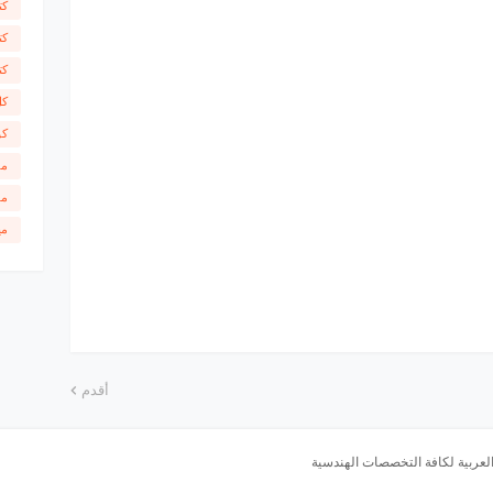
كت
كت
كت
كل
كو
مق
مل
مي
أقدم
 العربية لكافة التخصصات الهندسية