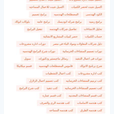
اكسيل شيت لحصر الكميات
اكسيل شيت للاعمال المساحيه
الكود الهندسى
المصطلحات الهندسيه
برامج تصميم
برامج زمنيه
برامج شركه اتوديسك
برامج عامه
بلوكات اتوكاد
تحليل الانشاءات
تفاصيل شركات الهندسه
تفعيل البرامج
حساب الكميات
حصر كميات المشاريع الانشائية
دليل شركات المقاولات ومواد البناء فى مصر
دورات اداره مشروعات
دورات تصميم المنشاءات الخرسانية
دورات شرح البرامج الهندسيه
دورات فى اعمال التنفيذ
رسائل ماجيستير ودكتوراه،
سويل
شرح برنامج الاتوكاد
قاموس المصطلحات الهندسيه
قسم ميكانيكا
كتب اداره مشروعات
كتب اعمال التشطيبات
كتب ترميم المنشاءات الخرسانيه
كتب تصميم احمال الزلازل
كتب تصميم المنشاءات الخرسانيه
كتب تنفيذ
كتب شرح البرامج
كتب قسم المنشاءات المعدنيه
كتب قسم عماره
كتب هندسه الاساسات
كتب هندسه الرى والصرف
كتب هندسه الطرق
كتب هندسه المساحه