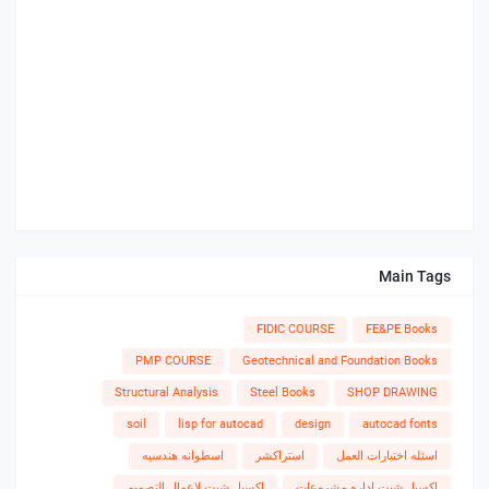
Main Tags
FIDIC COURSE
FE&PE Books
PMP COURSE
Geotechnical and Foundation Books
Structural Analysis
Steel Books
SHOP DRAWING
soil
lisp for autocad
design
autocad fonts
اسئله اختبارات العمل
استراكشر
اسطوانه هندسيه
اكسيل شيت اداره مشروعات
اكسيل شيت لاعمال التصميم