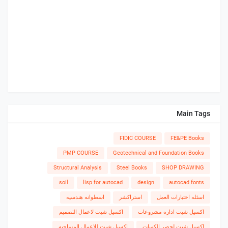
Main Tags
FIDIC COURSE
FE&PE Books
PMP COURSE
Geotechnical and Foundation Books
Structural Analysis
Steel Books
SHOP DRAWING
soil
lisp for autocad
design
autocad fonts
اسئله اختبارات العمل
استراكشر
اسطوانه هندسيه
اكسيل شيت اداره مشروعات
اكسيل شيت لاعمال التصميم
اكسيل شيت لحصر الكميات
اكسيل شيت للاعمال المساحيه