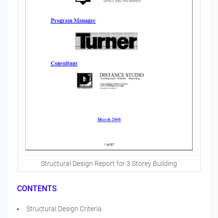
Structural Design Report for 3 Storey Building
CONTENTS
Structural Design Criteria