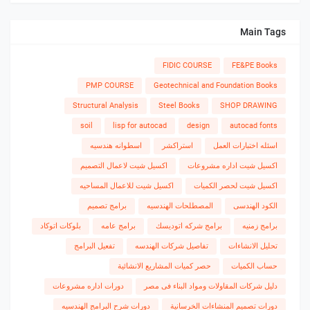
Main Tags
FIDIC COURSE
FE&PE Books
PMP COURSE
Geotechnical and Foundation Books
Structural Analysis
Steel Books
SHOP DRAWING
soil
lisp for autocad
design
autocad fonts
اسئله اختبارات العمل
استراكشر
اسطوانه هندسيه
اكسيل شيت اداره مشروعات
اكسيل شيت لاعمال التصميم
اكسيل شيت لحصر الكميات
اكسيل شيت للاعمال المساحيه
الكود الهندسى
المصطلحات الهندسيه
برامج تصميم
برامج زمنيه
برامج شركه اتوديسك
برامج عامه
بلوكات اتوكاد
تحليل الانشاءات
تفاصيل شركات الهندسه
تفعيل البرامج
حساب الكميات
حصر كميات المشاريع الانشائية
دليل شركات المقاولات ومواد البناء فى مصر
دورات اداره مشروعات
دورات تصميم المنشاءات الخرسانية
دورات شرح البرامج الهندسيه