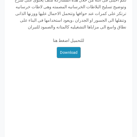
لكم احبتى فى الله من خلال هذه المشاركه ملف يحتوى على شرح
وتوضيح تسليح البلاطات الخرسانيه المصمته وهى لاطات خرسانيه
ترتكز على كمرات عند حوافها وتتحمل الاحمال عليها ووزنها الذاتى
وتنقلها الى الجسور او الجدران ،ويعود استخدامها فى البناء على
نطاق واسع الى مزاياها التشغيليه كالمتانه والصمود للنيران
للتحميل اضغط هنا