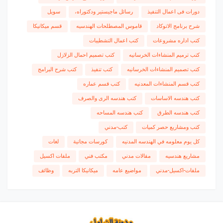
دورات فى اعمال التنفيذ
رسائل ماجيستير ودكتوراه،
سويل
شرح برنامج الاتوكاد
قاموس المصطلحات الهندسيه
قسم ميكانيكا
كتب اداره مشروعات
كتب اعمال التشطيبات
كتب ترميم المنشاءات الخرسانيه
كتب تصميم احمال الزلازل
كتب تصميم المنشاءات الخرسانيه
كتب تنفيذ
كتب شرح البرامج
كتب قسم المنشاءات المعدنيه
كتب قسم عماره
كتب هندسه الاساسات
كتب هندسه الرى والصرف
كتب هندسه الطرق
كتب هندسه المساحه
كتب ومشاريع حصر كميات
كتب-مدني
كل يوم معلومه في الهندسه المدنيه
كورسات مجانية
لغات
مشاريع هندسيه
مقالات مدني
مكتب فني
ملفات اكسيل
ملفات-اكسيل-مدني
مواضيع عامه
ميكانيكا التربه
وظائف