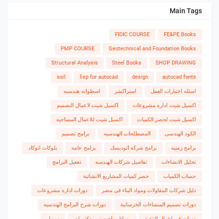
Main Tags
FIDIC COURSE
FE&PE Books
PMP COURSE
Geotechnical and Foundation Books
Structural Analysis
Steel Books
SHOP DRAWING
soil
lisp for autocad
design
autocad fonts
اسئله اختبارات العمل
استراكشر
اسطوانه هندسيه
اكسيل شيت اداره مشروعات
اكسيل شيت لاعمال التصميم
اكسيل شيت لحصر الكميات
اكسيل شيت للاعمال المساحيه
الكود الهندسى
المصطلحات الهندسيه
برامج تصميم
برامج زمنيه
برامج شركه اتوديسك
برامج عامه
بلوكات اتوكاد
تحليل الانشاءات
تفاصيل شركات الهندسه
تفعيل البرامج
حساب الكميات
حصر كميات المشاريع الانشائية
دليل شركات المقاولات ومواد البناء فى مصر
دورات اداره مشروعات
دورات تصميم المنشاءات الخرسانية
دورات شرح البرامج الهندسيه
دورات فى اعمال التنفيذ
رسائل ماجيستير ودكتوراه،
سويل