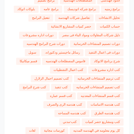
الكود الهندسى
المصطلحات الهندسيه
برامج تصميم
برامج زمنيه
برامج شركه اتوديسك
برامج عامه
بلوكات اتوكاد
تحليل الانشاءات
تفاصيل شركات الهندسه
تفعيل البرامج
حساب الكميات
حصر كميات المشاريع الانشائية
دليل شركات المقاولات ومواد البناء فى مصر
دورات اداره مشروعات
دورات تصميم المنشاءات الخرسانية
دورات شرح البرامج الهندسيه
دورات فى اعمال التنفيذ
رسائل ماجيستير ودكتوراه،
سويل
شرح برنامج الاتوكاد
قاموس المصطلحات الهندسيه
قسم ميكانيكا
كتب اداره مشروعات
كتب اعمال التشطيبات
كتب ترميم المنشاءات الخرسانيه
كتب تصميم احمال الزلازل
كتب تصميم المنشاءات الخرسانيه
كتب تنفيذ
كتب شرح البرامج
كتب قسم المنشاءات المعدنيه
كتب قسم عماره
كتب هندسه الاساسات
كتب هندسه الرى والصرف
كتب هندسه الطرق
كتب هندسه المساحه
كتب ومشاريع حصر كميات
كتب-مدني
كل يوم معلومه في الهندسه المدنيه
كورسات مجانية
لغات