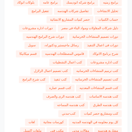
برامج زمنيه
برامج شركه اتوديسك
برامج عامه
بلوكات اتوكاد
تحليل الانشاءات
تفاصيل شركات الهندسه
تفعيل البرامج
حساب الكميات
حصر كميات المشاريع الانشائية
دليل شركات المقاولات ومواد البناء فى مصر
دورات اداره مشروعات
دورات تصميم المنشاءات الخرسانية
دورات شرح البرامج الهندسيه
دورات فى اعمال التنفيذ
رسائل ماجيستير ودكتوراه،
سويل
شرح برنامج الاتوكاد
قاموس المصطلحات الهندسيه
قسم ميكانيكا
كتب اداره مشروعات
كتب اعمال التشطيبات
كتب ترميم المنشاءات الخرسانيه
كتب تصميم احمال الزلازل
كتب تصميم المنشاءات الخرسانيه
كتب تنفيذ
كتب شرح البرامج
كتب قسم المنشاءات المعدنيه
كتب قسم عماره
كتب هندسه الاساسات
كتب هندسه الرى والصرف
كتب هندسه الطرق
كتب هندسه المساحه
كتب ومشاريع حصر كميات
كتب-مدني
كل يوم معلومه في الهندسه المدنيه
كورسات مجانية
لغات
مشاريع هندسيه
مقالات مدني
مكتب فني
ملفات اكسيل