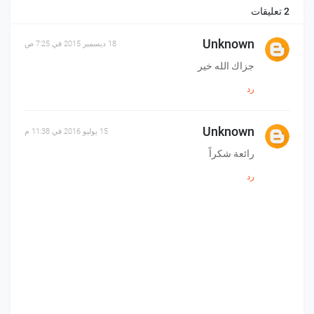
2 تعليقات
Unknown
18 ديسمبر 2015 في 7:25 ص
جزاك الله خير
رد
Unknown
15 يوليو 2016 في 11:38 م
رائعة شكراً
رد