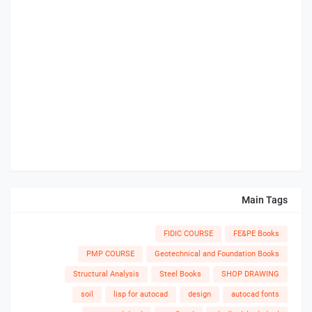
Main Tags
FIDIC COURSE
FE&PE Books
PMP COURSE
Geotechnical and Foundation Books
Structural Analysis
Steel Books
SHOP DRAWING
soil
lisp for autocad
design
autocad fonts