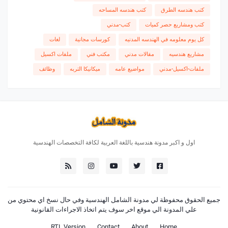
كتب هندسه الطرق
كتب هندسه المساحه
كتب ومشاريع حصر كميات
كتب-مدني
كل يوم معلومه في الهندسه المدنيه
كورسات مجانية
لغات
مشاريع هندسيه
مقالات مدني
مكتب فني
ملفات اكسيل
ملفات-اكسيل-مدني
مواضيع عامه
ميكانيكا التربه
وظائف
اول و اكبر مدونة هندسية باللغة العربية لكافة التخصصات الهندسية
جميع الحقوق محفوظة لي
مدونة الشامل الهندسية
وفي حال نسخ اي محتوي من
علي المدونة الي موقع اخر سوف يتم اتخاذ الاجراءات القانونية
RTL Version
Contact
About
Home