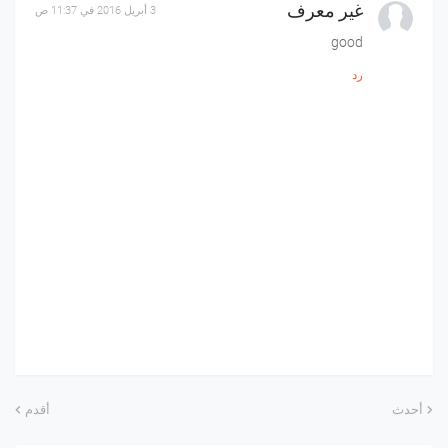
غير معرف
3 أبريل 2016 في 11:37 ص
good
رد
أحدث
أقدم