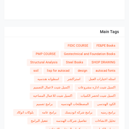
Main Tags
FIDIC COURSE
FE&PE Books
PMP COURSE
Geotechnical and Foundation Books
Structural Analysis
Steel Books
SHOP DRAWING
soil
lisp for autocad
design
autocad fonts
اسئله اختبارات العمل
استراكشر
اسطوانه هندسيه
اكسيل شيت اداره مشروعات
اكسيل شيت لاعمال التصميم
اكسيل شيت لحصر الكميات
اكسيل شيت للاعمال المساحيه
الكود الهندسى
المصطلحات الهندسيه
برامج تصميم
برامج زمنيه
برامج شركه اتوديسك
برامج عامه
بلوكات اتوكاد
تحليل الانشاءات
تفاصيل شركات الهندسه
تفعيل البرامج