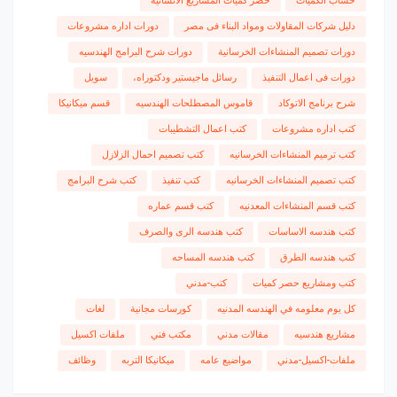
حساب الكميات
حصر كميات المشاريع الانشائية
دليل شركات المقاولات ومواد البناء فى مصر
دورات اداره مشروعات
دورات تصميم المنشاءات الخرسانية
دورات شرح البرامج الهندسيه
دورات فى اعمال التنفيذ
رسائل ماجيستير ودكتوراه،
سويل
شرح برنامج الاتوكاد
قاموس المصطلحات الهندسيه
قسم ميكانيكا
كتب اداره مشروعات
كتب اعمال التشطيبات
كتب ترميم المنشاءات الخرسانيه
كتب تصميم احمال الزلازل
كتب تصميم المنشاءات الخرسانيه
كتب تنفيذ
كتب شرح البرامج
كتب قسم المنشاءات المعدنيه
كتب قسم عماره
كتب هندسه الاساسات
كتب هندسه الرى والصرف
كتب هندسه الطرق
كتب هندسه المساحه
كتب ومشاريع حصر كميات
كتب-مدني
كل يوم معلومه في الهندسه المدنيه
كورسات مجانية
لغات
مشاريع هندسيه
مقالات مدني
مكتب فني
ملفات اكسيل
ملفات-اكسيل-مدني
مواضيع عامه
ميكانيكا التربه
وظائف