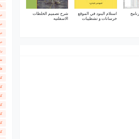
دل
نامج
استلام البنود في الموقع
شرح تصميم الخلطات
دو
خرسانات و تشطيبات
الاسفلتيه
دو
دو
دو
رس
شر
قا
كت
كت
كت
كت
كت
كت
كت