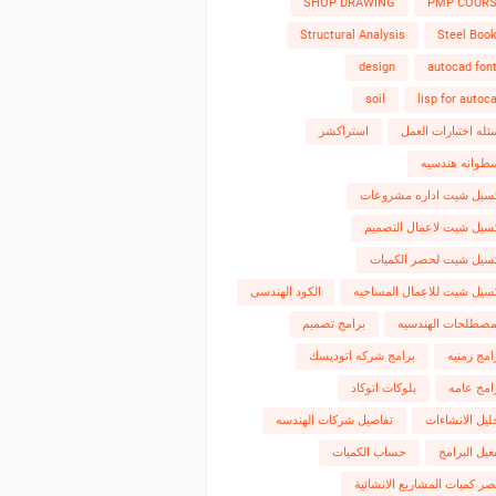
SHOP DRAWING
PMP COUR
Structural Analysis
Steel Boo
design
autocad fon
soil
lisp for autoc
ئله اختبارات العمل
استراكشر
طوانه هندسيه
سيل شيت اداره مشروعات
سيل شيت لاعمال التصميم
سيل شيت لحصر الكميات
سيل شيت للاعمال المساحيه
الكود الهندسى
مصطلحات الهندسيه
برامج تصميم
امج زمنيه
برامج شركه اتوديسك
امج عامه
بلوكات اتوكاد
ليل الانشاءات
تفاصيل شركات الهندسه
عيل البرامج
حساب الكميات
ر كميات المشاريع الانشائية