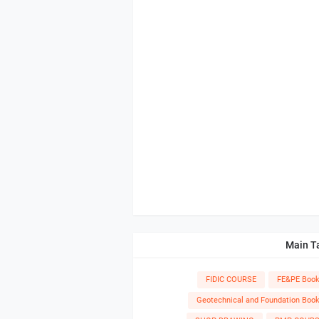
Main T
FIDIC COURSE
FE&PE Boo
Geotechnical and Foundation Boo