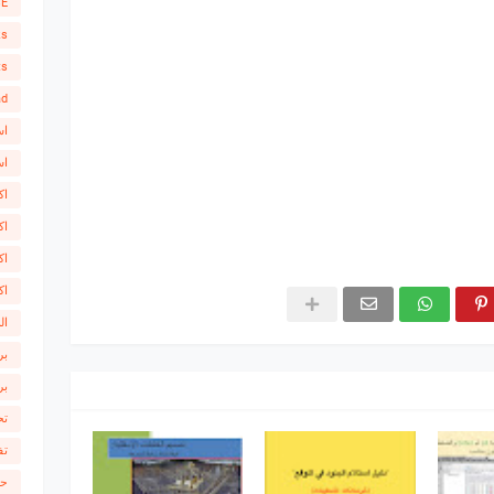
SE
ks
ts
ad
اس
اس
اك
اك
اك
اك
ال
بر
بر
تح
تف
حص