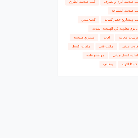
ب هندسه الرى والصرف
كتب هندسه الطرق
ب هندسه المساحه
ب ومشاريع حصر كميات
كتب-مدني
 يوم معلومه في الهندسه المدنيه
رسات مجانية
لغات
مشاريع هندسيه
الات مدني
مكتب فني
ملفات اكسيل
فات-اكسيل-مدني
مواضيع عامه
كانيكا التربه
وظائف