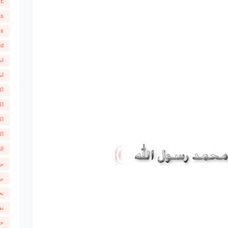
SE
ks
ts
ad
اس
اس
اك
اك
اك
اك
ال
بر
بر
تح
تف
حص