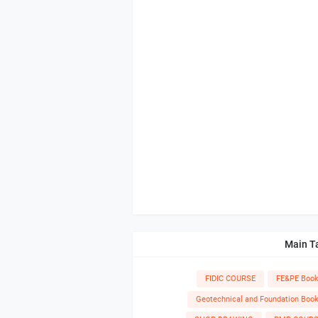
Main T
FIDIC COURSE
FE&PE Boo
Geotechnical and Foundation Boo