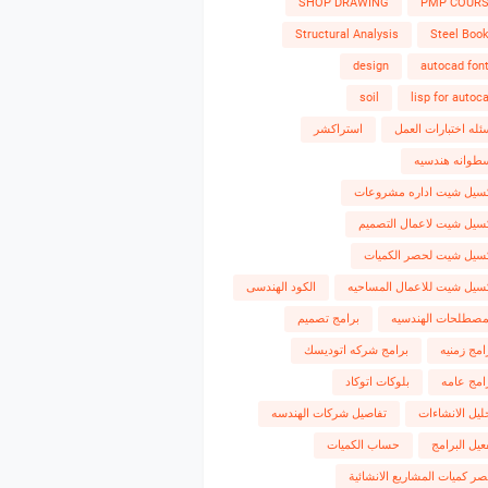
SHOP DRAWING
PMP COUR
Structural Analysis
Steel Boo
design
autocad fon
soil
lisp for autoc
ئله اختبارات العمل
استراكشر
طوانه هندسيه
سيل شيت اداره مشروعات
سيل شيت لاعمال التصميم
سيل شيت لحصر الكميات
سيل شيت للاعمال المساحيه
الكود الهندسى
مصطلحات الهندسيه
برامج تصميم
امج زمنيه
برامج شركه اتوديسك
امج عامه
بلوكات اتوكاد
ليل الانشاءات
تفاصيل شركات الهندسه
عيل البرامج
حساب الكميات
ر كميات المشاريع الانشائية