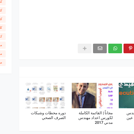
كت
كت
كت
كل
كو
مق
مل
مي
ندس
مجاناً | القائمة الكاملة
دوره محطات وشبكات
 عين
لكورس اعداد مهندس
الصرف الصحي
مدني 2017