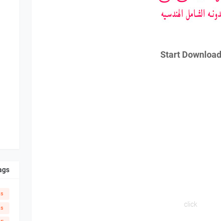
Start Downloa
ags
ks
click
ks