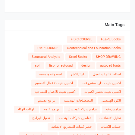
Main Tags
FIDIC COURSE
FE&PE Books
PMP COURSE
Geotechnical and Foundation Books
Structural Analysis
Steel Books
SHOP DRAWING
soil
lisp for autocad
design
autocad fonts
اسئله اختبارات العمل
استراكشر
اسطوانه هندسيه
اكسيل شيت اداره مشروعات
اكسيل شيت لاعمال التصميم
اكسيل شيت لحصر الكميات
اكسيل شيت للاعمال المساحيه
الكود الهندسى
المصطلحات الهندسيه
برامج تصميم
برامج زمنيه
برامج شركه اتوديسك
برامج عامه
بلوكات اتوكاد
تحليل الانشاءات
تفاصيل شركات الهندسه
تفعيل البرامج
حساب الكميات
حصر كميات المشاريع الانشائية