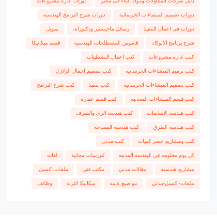
دليل شركات المقاولات ومواد البناء فى مصر
دورات اداره مشروعات
دورات تصميم المنشاءات الخرسانية
دورات شرح البرامج الهندسيه
دورات فى اعمال التنفيذ
رسائل ماجيستير ودكتوراه،
سويل
شرح برنامج الاتوكاد
قاموس المصطلحات الهندسيه
قسم ميكانيكا
كتب اداره مشروعات
كتب اعمال التشطيبات
كتب ترميم المنشاءات الخرسانيه
كتب تصميم احمال الزلازل
كتب تصميم المنشاءات الخرسانيه
كتب تنفيذ
كتب شرح البرامج
كتب قسم المنشاءات المعدنيه
كتب قسم عماره
كتب هندسه الاساسات
كتب هندسه الرى والصرف
كتب هندسه الطرق
كتب هندسه المساحه
كتب ومشاريع حصر كميات
كتب-مدني
كل يوم معلومه في الهندسه المدنيه
كورسات مجانية
لغات
مشاريع هندسيه
مقالات مدني
مكتب فني
ملفات اكسيل
ملفات-اكسيل-مدني
مواضيع عامه
ميكانيكا التربه
وظائف