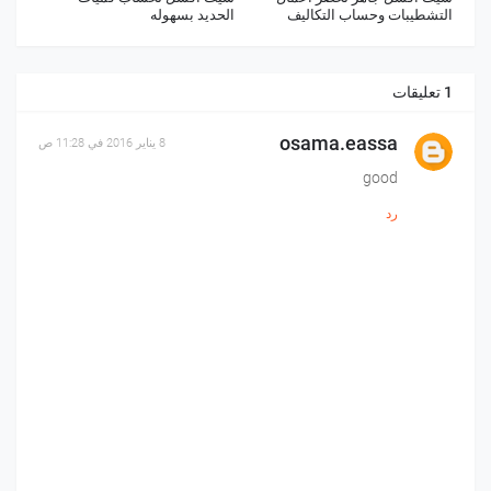
التشطيبات وحساب التكاليف
الحديد بسهوله
1 تعليقات
osama.eassa
8 يناير 2016 في 11:28 ص
good
رد