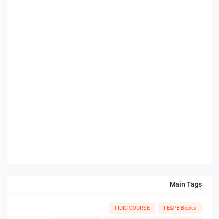
Main Tags
FIDIC COURSE
FE&PE Books