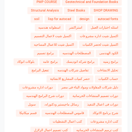
PMP COURSE
Geotechnical and Foundation Books
Structural Analysis
Steel Books
SHOP DRAWING
soil
lisp for autocad
design
autocad fonts
اسئله اختبارات العمل
استراكشر
اسطوانه هندسيه
اكسيل شيت اداره مشروعات
اكسيل شيت لاعمال التصميم
اكسيل شيت لحصر الكميات
اكسيل شيت للاعمال المساحيه
الكود الهندسى
المصطلحات الهندسيه
برامج تصميم
برامج زمنيه
برامج شركه اتوديسك
برامج عامه
بلوكات اتوكاد
تحليل الانشاءات
تفاصيل شركات الهندسه
تفعيل البرامج
حساب الكميات
حصر كميات المشاريع الانشائية
دليل شركات المقاولات ومواد البناء فى مصر
دورات اداره مشروعات
دورات تصميم المنشاءات الخرسانية
دورات شرح البرامج الهندسيه
دورات فى اعمال التنفيذ
رسائل ماجيستير ودكتوراه،
سويل
شرح برنامج الاتوكاد
قاموس المصطلحات الهندسيه
قسم ميكانيكا
كتب اداره مشروعات
كتب اعمال التشطيبات
كتب ترميم المنشاءات الخرسانيه
كتب تصميم احمال الزلازل