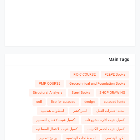
Main Tags
FIDIC COURSE
FE&PE Books
PMP COURSE
Geotechnical and Foundation Books
Structural Analysis
Steel Books
SHOP DRAWING
soil
lisp for autocad
design
autocad fonts
اسئله اختبارات العمل
استراكشر
اسطوانه هندسيه
اكسيل شيت اداره مشروعات
اكسيل شيت لاعمال التصميم
اكسيل شيت لحصر الكميات
اكسيل شيت للاعمال المساحيه
الكود الهندسى
المصطلحات الهندسيه
برامج تصميم