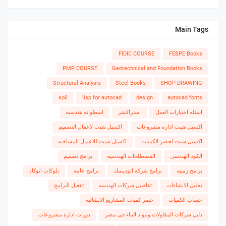
Main Tags
FIDIC COURSE
FE&PE Books
PMP COURSE
Geotechnical and Foundation Books
Structural Analysis
Steel Books
SHOP DRAWING
soil
lisp for autocad
design
autocad fonts
اسئله اختبارات العمل
استراكشر
اسطوانه هندسيه
اكسيل شيت اداره مشروعات
اكسيل شيت لاعمال التصميم
اكسيل شيت لحصر الكميات
اكسيل شيت للاعمال المساحيه
الكود الهندسى
المصطلحات الهندسيه
برامج تصميم
برامج زمنيه
برامج شركه اتوديسك
برامج عامه
بلوكات اتوكاد
تحليل الانشاءات
تفاصيل شركات الهندسه
تفعيل البرامج
حساب الكميات
حصر كميات المشاريع الانشائية
دليل شركات المقاولات ومواد البناء فى مصر
دورات اداره مشروعات