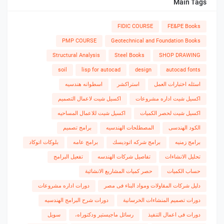
Main Tags
FIDIC COURSE
FE&PE Books
PMP COURSE
Geotechnical and Foundation Books
Structural Analysis
Steel Books
SHOP DRAWING
soil
lisp for autocad
design
autocad fonts
اسئله اختبارات العمل
استراكشر
اسطوانه هندسيه
اكسيل شيت اداره مشروعات
اكسيل شيت لاعمال التصميم
اكسيل شيت لحصر الكميات
اكسيل شيت للاعمال المساحيه
الكود الهندسى
المصطلحات الهندسيه
برامج تصميم
برامج زمنيه
برامج شركه اتوديسك
برامج عامه
بلوكات اتوكاد
تحليل الانشاءات
تفاصيل شركات الهندسه
تفعيل البرامج
حساب الكميات
حصر كميات المشاريع الانشائية
دليل شركات المقاولات ومواد البناء فى مصر
دورات اداره مشروعات
دورات تصميم المنشاءات الخرسانية
دورات شرح البرامج الهندسيه
دورات فى اعمال التنفيذ
رسائل ماجيستير ودكتوراه،
سويل