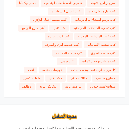
شرح برنامج الاتوكاد
قاموس المصطلحات الهندسيه
قسم ميكانيكا
كتب اداره مشروعات
كتب اعمال التشطيبات
كتب ترميم المنشاءات الخرسانيه
كتب تصميم احمال الزلازل
كتب تصميم المنشاءات الخرسانيه
كتب تنفيذ
كتب شرح البرامج
كتب قسم المنشاءات المعدنيه
كتب قسم عماره
كتب هندسه الاساسات
كتب هندسه الرى والصرف
كتب هندسه الطرق
كتب هندسه المساحه
كتب ومشاريع حصر كميات
كتب-مدني
كل يوم معلومه في الهندسه المدنيه
كورسات مجانية
لغات
مشاريع هندسيه
مقالات مدني
مكتب فني
ملفات اكسيل
ملفات-اكسيل-مدني
مواضيع عامه
ميكانيكا التربه
وظائف
اول و اكبر مدونة هندسية باللغة العربية لكافة التخصصات الهندسية