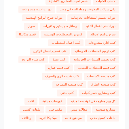
حساب الكميات
حصر كميات المشاريع الانشائية
دليل شركات المقاولات ومواد البناء فى مصر
دورات اداره مشروعات
دورات تصميم المنشاءات الخرسانية
دورات شرح البرامج الهندسيه
دورات فى اعمال التنفيذ
رسائل ماجيستير ودكتوراه،
سويل
شرح برنامج الاتوكاد
قاموس المصطلحات الهندسيه
قسم ميكانيكا
كتب اداره مشروعات
كتب اعمال التشطيبات
كتب ترميم المنشاءات الخرسانيه
كتب تصميم احمال الزلازل
كتب تصميم المنشاءات الخرسانيه
كتب تنفيذ
كتب شرح البرامج
كتب قسم المنشاءات المعدنيه
كتب قسم عماره
كتب هندسه الاساسات
كتب هندسه الرى والصرف
كتب هندسه الطرق
كتب هندسه المساحه
كتب ومشاريع حصر كميات
كتب-مدني
كل يوم معلومه في الهندسه المدنيه
كورسات مجانية
لغات
مشاريع هندسيه
مقالات مدني
مكتب فني
ملفات اكسيل
ملفات-اكسيل-مدني
مواضيع عامه
ميكانيكا التربه
وظائف