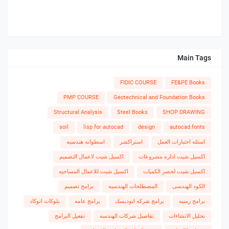
Main Tags
FIDIC COURSE
FE&PE Books
PMP COURSE
Geotechnical and Foundation Books
Structural Analysis
Steel Books
SHOP DRAWING
soil
lisp for autocad
design
autocad fonts
اسئله اختبارات العمل
استراكشر
اسطوانه هندسيه
اكسيل شيت اداره مشروعات
اكسيل شيت لاعمال التصميم
اكسيل شيت لحصر الكميات
اكسيل شيت للاعمال المساحيه
الكود الهندسى
المصطلحات الهندسيه
برامج تصميم
برامج زمنيه
برامج شركه اتوديسك
برامج عامه
بلوكات اتوكاد
تحليل الانشاءات
تفاصيل شركات الهندسه
تفعيل البرامج